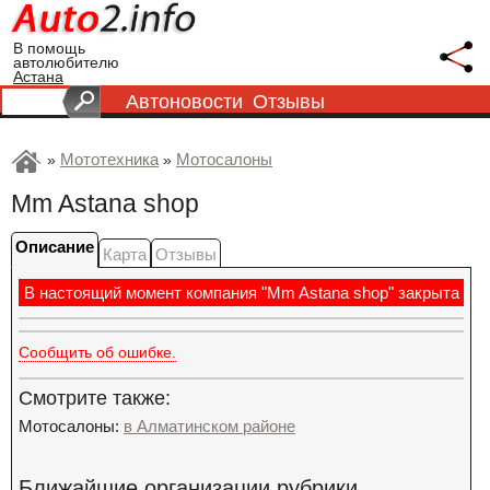
В помощь
автолюбителю
Астана
Автоновости
Отзывы
Мототехника
Мотосалоны
»
»
Mm Astana shop
Описание
Карта
Отзывы
В настоящий момент компания "Mm Astana shop" закрыта
Сообщить об ошибке.
Смотрите также:
Мотосалоны:
в Алматинском районе
Ближайшие организации рубрики