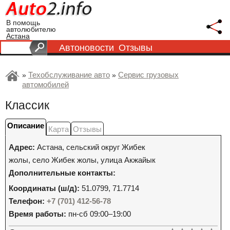
В помощь
автолюбителю
Астана
Автоновости
Отзывы
Техобслуживание авто
Сервис грузовых
»
»
автомобилей
Классик
Описание
Карта
Отзывы
Адрес:
Астана
,
сельский округ Жибек
жолы, село Жибек жолы, улица Акжайык
Дополнительные контакты:
Координаты (ш/д):
51.0799, 71.7714
Телефон:
+7 (701) 412-56-78
Время работы:
пн-сб 09:00–19:00