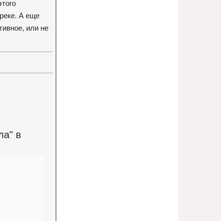
этого
ереке. А еще
ивное, или не
ла" в